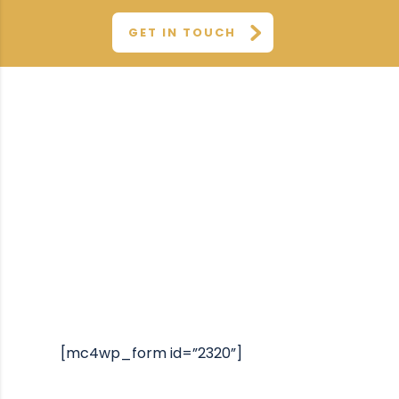
GET IN TOUCH
Subscribe to PearlMoosiq Newsletter
Vivamus faucibus mauris sed
sollicitudin tincidunt.
Lorem ipsum dolor sit amet,
consectetur adipiscing elit
[mc4wp_form id=”2320”]